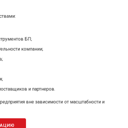
ствами:
струментов БП;
тельности компании;
в;
я;
поставщиков и партнеров.
редприятия вне зависимости от масштабности и
КАЦИЮ