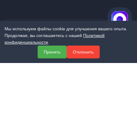
Мы используем файлы cookie для улучшения вашего опыта.
Продолжая, вы соглашаетесь с нашей
Политикой
МЕНЮ
конфиденциальности
.
О компании
Принять
Отклонить
Услуги
Полезная информация
Контакты
КОНТАКТЫ
+7 (800) 551-60-94
info@expert-2014.ru
195248, Санкт-Петербург, пр. Энергетиков 10, оф. 223