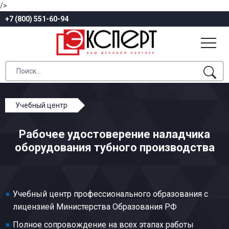
/>
+7 (800) 551-60-94
Учебный центр
Профессиональное обучение
Рабочее удостоверение наладчика
Жестяно-баночное и тубное производство
оборудования тубного производства
Наладчик оборудования тубного производства
Учебный центр профессионального образования с
лицензией Министерства Образования РФ
Полное сопровождение на всех этапах работы