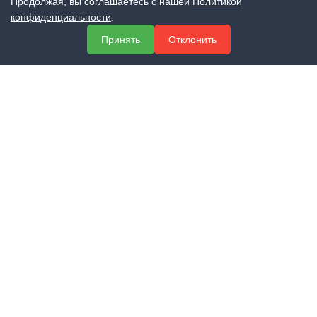
Продолжая, вы соглашаетесь с нашей
Политикой
конфиденциальности
.
МЕНЮ
Принять
Отклонить
О компании
Услуги
Полезная информация
Контакты
КОНТАКТЫ
+7 (800) 551-60-94
info@expert-2014.ru
195248, Санкт-Петербург, пр. Энергетиков 10, оф. 223
ПОЛУЧИТЬ КОНСУЛЬТАЦИЮ