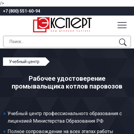
/>
+7 (800) 551-60-94
Учебный центр
Профессиональное обучение
Рабочее удостоверение
Железнодорожный транспорт
промывальщика котлов паровозов
Промывальщик котлов паровозов
Учебный центр профессионального образования с
лицензией Министерства Образования РФ
Полное сопровождение на всех этапах работы