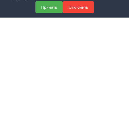
МЕНЮ
Принять
Отклонить
О компании
Услуги
Полезная информация
Контакты
КОНТАКТЫ
+7 (800) 551-60-94
info@expert-2014.ru
195248, Санкт-Петербург, пр. Энергетиков 10, оф. 223
ПОЛУЧИТЬ КОНСУЛЬТАЦИЮ