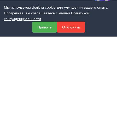
Мы используем файлы cookie для улучшения вашего опыта.
Продолжая, вы соглашаетесь с нашей
Политикой
конфиденциальности
.
МЕНЮ
Принять
Отклонить
О компании
Услуги
Полезная информация
Контакты
КОНТАКТЫ
+7 (800) 551-60-94
info@expert-2014.ru
195248, Санкт-Петербург, пр. Энергетиков 10, оф. 223