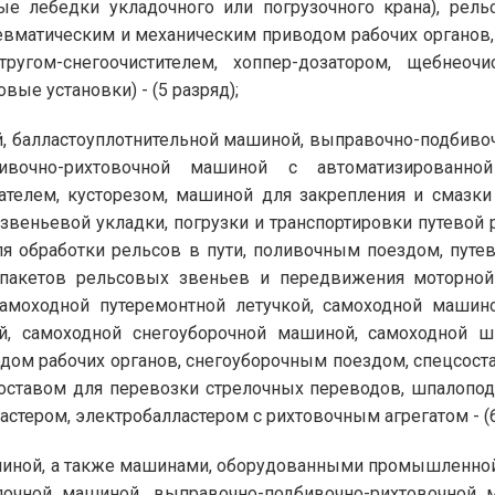
е лебедки укладочного или погрузочного крана), рель
евматическим и механическим приводом рабочих органов,
тругом-снегоочистителем, хоппер-дозатором, щебнеочи
ые установки) - (5 разряд);
, балластоуплотнительной машиной, выправочно-подбиво
бивочно-рихтовочной машиной с автоматизированно
ателем, кусторезом, машиной для закрепления и смазк
звеньевой укладки, погрузки и транспортировки путевой
я обработки рельсов в пути, поливочным поездом, путе
 пакетов рельсовых звеньев и передвижения моторно
амоходной путеремонтной летучкой, самоходной машино
й, самоходной снегоуборочной машиной, самоходной 
дом рабочих органов, снегоуборочным поездом, спецсост
цсоставом для перевозки стрелочных переводов, шпалоп
тером, электробалластером с рихтовочным агрегатом - (6
шиной, а также машинами, оборудованными промышленной
елочной машиной, выправочно-подбивочно-рихтовочной 