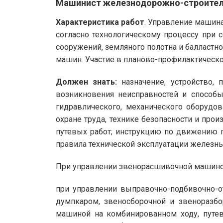
Машинист железнодорожно-строите
Характеристика работ
. Управление машин
согласно технологическому процессу при 
сооружений, земляного полотна и балластн
машин. Участие в планово-профилактическ
Должен знать:
назначение, устройство,
возникновения неисправностей и способы
гидравлического, механического оборудо
охране труда, технике безопасности и про
путевых работ; инструкцию по движению п
правила технической эксплуатации железны
При управлении звенорасшивочной машиной 
при управлении выправочно-подбивочно-о
думпкаром, звеносборочной и звеноразб
машиной на комбинированном ходу, путев