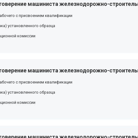
товерение машиниста железнодорожно-строитель
абочего с присвоением квалификации
ка) установленного образца
ационной комиссии
товерение машиниста железнодорожно-строитель
абочего с присвоением квалификации
ка) установленного образца
ационной комиссии
товерение машиниста железнодорожно-строитель