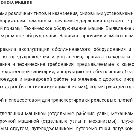
льных машин
ами различных типов и назначения, силовыми установкам
сооружении, ремонте и текущем содержании верхнего ст
ой призмы. Техническое обслуживание машин. Выявление и
ом ремонте оборудования. Заливка горючими и смазочным
 правила эксплуатации обслуживаемого оборудования и
 их предупреждения и устранения; правила наладки и р
вания и технические требования, предъявляемые к кач
изводственной санитарии; инструкцию по обеспечению бе
оездов и маневровой работе на железных дорогах; инст
х дорог (в соответствующих объемах); нормы расхода гор
и спецсоставом для транспортировки рельсовых плетей - 
тделочной машиной (отдельные рабочие узлы, механизм
орочной машиной (отдельные узлы и механизмы), плужн
ым стругом, путеподъемником, путеремонтной летучкой,