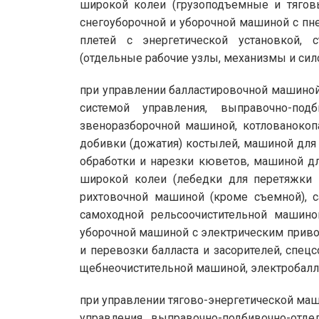
широкой колеи (грузоподъемные и тяговы
снегоуборочной и уборочной машиной с пн
плетей с энергетической установкой, с
(отдельные рабочие узлы, механизмы и силов
при управлении балластировочной машиной
системой управления, выправочно-под
звеноразборочной машиной, котлованокоп
добивки (дожатия) костылей, машиной для 
обработки и нарезки кюветов, машиной дл
широкой колеи (лебедки для перетяжки
рихтовочной машиной (кроме съемной), с
самоходной рельсоочистительной машино
уборочной машиной с электрическим приво
и перевозки балласта и засорителей, спе
щебнеочистительной машиной, электробаллас
при управлении тягово-энергетической ма
управления, выправочно-подбивочно-отд