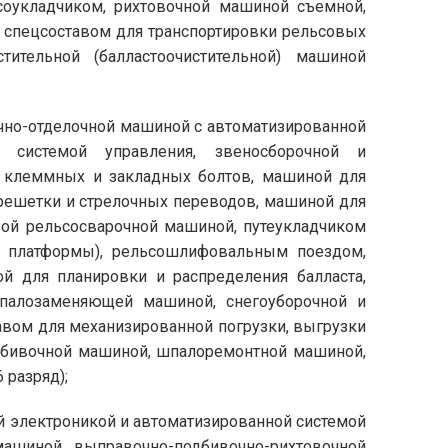
соукладчиком, рихтовочной машиной съемной,
 спецсоставом для транспортировки рельсовых
стительной (балластоочистительной) машиной
чно-отделочной машиной с автоматизированной
й системой управления, звеносборочной и
и клеммных и закладных болтов, машиной для
 решетки и стрелочных переводов, машиной для
вой рельсосварочной машиной, путеукладчиком
й платформы), рельсошлифовальным поездом,
й для планировки и распределения балласта,
шпалозаменяющей машиной, снегоуборочной и
авом для механизированной погрузки, выгрузки
одбивочной машиной, шпалоремонтной машиной,
 разряд);
 электроникой и автоматизированной системой
машиной, выправочно-подбивочно-рихтовочной