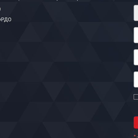
ы
 ФРДО
*