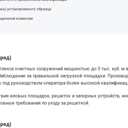
ка) установленного образца
ационной комиссии
зряд)
лекса очистных сооружений мощностью до 5 тыс. куб. м в
Наблюдение за правильной нагрузкой площадки. Произво
к под руководством оператора более высокой квалификац
твия иловых площадок, решеток и запорных устройств; и
новные требования по уходу за решеткой.
зряд)