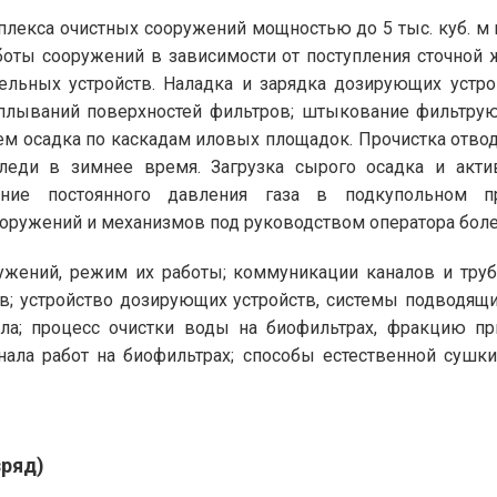
плекса очистных сооружений мощностью до 5 тыс. куб. м
боты сооружений в зависимости от поступления сточной 
тельных устройств. Наладка и зарядка дозирующих устр
аплываний поверхностей фильтров; штыкование фильтру
 осадка по каскадам иловых площадок. Прочистка отводн
аледи в зимнее время. Загрузка сырого осадка и акт
ание постоянного давления газа в подкупольном пр
ооружений и механизмов под руководством оператора бол
ужений, режим их работы; коммуникации каналов и труб
в; устройство дозирующих устройств, системы подводящи
ила; процесс очистки воды на биофильтрах, фракцию п
ала работ на биофильтрах; способы естественной сушки 
зряд)