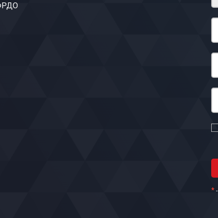
 ФРДО
*