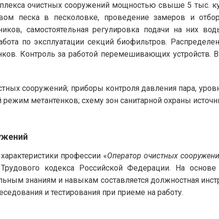
плекса очистных сооружений мощностью свыше 5 тыс. куб
твом песка в песколовке, проведение замеров и отбо
йников, самостоятельная регулировка подачи на них в
работа по эксплуатации секций биофильтров. Распределе
нков. Контроль за работой перемешивающих устройств. В
ных сооружений; приборы контроля давления пара, уровня
й режим метантенков; схему зон санитарной охраны источ
ужений
арактеристики профессии «
Оператор очистных сооружен
 Трудового кодекса Российской Федерации. На основ
ьным знаниям и навыкам составляется должностная инстр
седования и тестирования при приеме на работу.