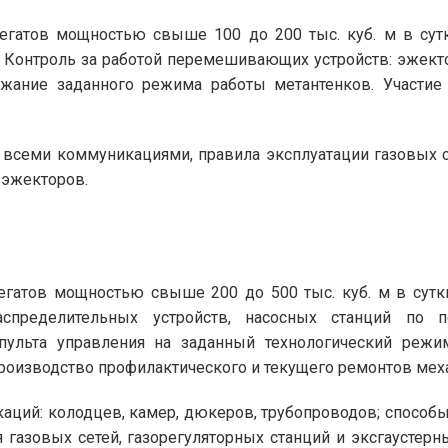
егатов мощностью свыше 100 до 200 тыс. куб. м в сутк
. Контроль за работой перемешивающих устройств: эжект
ржание заданного режима работы метантенков. Участие
 всеми коммуникациями, правила эксплуатации газовых с
 эжекторов.
регатов мощностью свыше 200 до 500 тыс. куб. м в сут
распределительных устройств, насосных станций по
е пульта управления на заданный технологический реж
Производство профилактического и текущего ремонтов мех
ций: колодцев, камер, дюкеров, трубопроводов; способы
 газовых сетей, газорегуляторных станций и эксгаустер