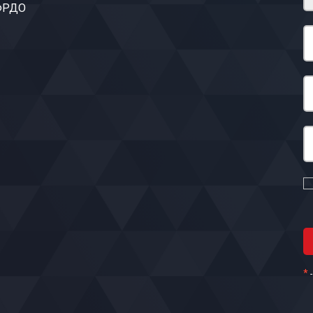
 ФРДО
*