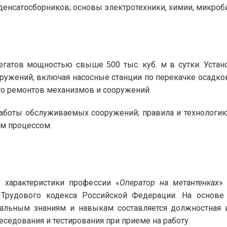
денсатосборников; основы электротехники, химии, микроб
егатов мощностью свыше 500 тыс. куб. м в сутки. Уста
ружений, включая насосные станции по перекачке осадко
го ремонтов механизмов и сооружений.
аботы обслуживаемых сооружений; правила и технологию
им процессом.
характеристики профессии «
Оператор на метантенках
»
 Трудового кодекса Российской Федерации. На основ
льным знаниям и навыкам составляется должностная ин
седования и тестирования при приеме на работу.