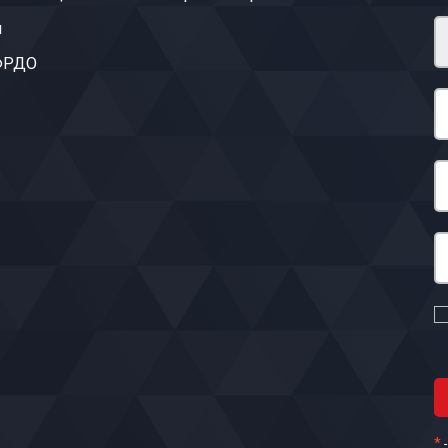
ы
 ФРДО
*