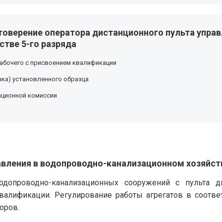
товерение оператора дистанционного пульта управ
стве 5-го разряда
абочего с присвоением квалификации
ка) установленного образца
ационной комиссии
авления в водопроводно-канализационном хозяйств
одопроводно-канализационных сооружений с пульта ди
валификации. Регулирование работы агрегатов в соотв
оров.