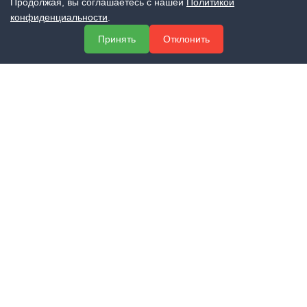
Продолжая, вы соглашаетесь с нашей
Политикой
конфиденциальности
.
МЕНЮ
Принять
Отклонить
О компании
Услуги
Полезная информация
Контакты
КОНТАКТЫ
+7 (800) 551-60-94
info@expert-2014.ru
195248, Санкт-Петербург, пр. Энергетиков 10, оф. 223
ПОЛУЧИТЬ КОНСУЛЬТАЦИЮ