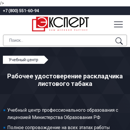
/>
+7 (800) 551-60-94
Учебный центр
Профессиональное обучение
Рабочее удостоверение раскладчика
Табачно-махорочное и ферментационное
листового табака
производства
Раскладчик листового табака
Учебный центр профессионального образования с
лицензией Министерства Образования РФ
Полное сопровождение на всех этапах работы