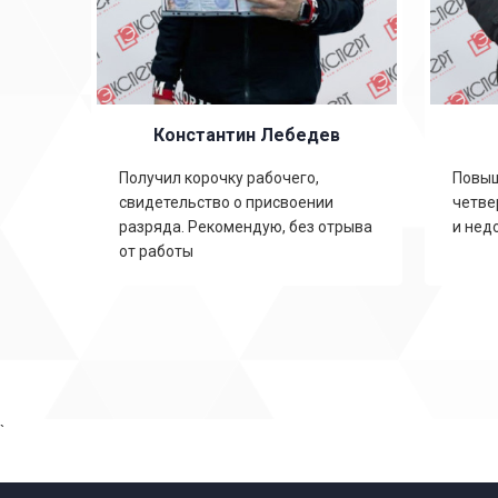
Константин Лебедев
ть
Получил корочку рабочего,
Повыш
свидетельство о присвоении
четве
,
разряда. Рекомендую, без отрыва
и нед
от работы
`