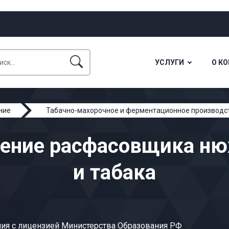
УСЛУГИ
О К
ние
Табачно-махорочное и ферментационное производс
рение расфасовщика ню
и табака
ия с лицензией Министерства Образования РФ