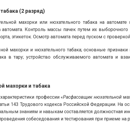
табака (2 разряд)
тельной махорки или нюхательного табака на автомате в
 автомата. Контроль массы пачек путем их выборочного 
орта, этикеток. Осмотр автомата перед пуском с проверкой
ой махорки и нюхательного табака; основные признаки к
ка в тару; устройство обслуживаемого автомата и взаи
й махорки и табака
арактеристики профессии «
Расфасовщик нюхательной мах
татьи 143 Трудового кодекса Российской Федерации. На 
альным знаниям и навыкам составляется должностная ин
проведения собеседования и тестирования при приеме на р