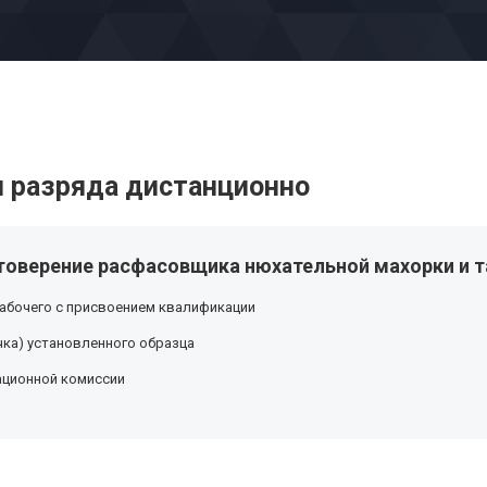
 разряда дистанционно
товерение расфасовщика нюхательной махорки и та
абочего с присвоением квалификации
ка) установленного образца
ационной комиссии