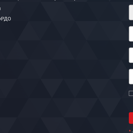
ы
 ФРДО
*