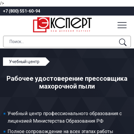
/>
+7 (800) 551-60-94
Учебный центр
Профессиональное обучение
Рабочее удостоверение прессовщика
Табачно-махорочное и ферментационное
махорочной пыли
производства
Прессовщик махорочной пыли
Учебный центр профессионального образования с
лицензией Министерства Образования РФ
Полное сопровождение на всех этапах работы