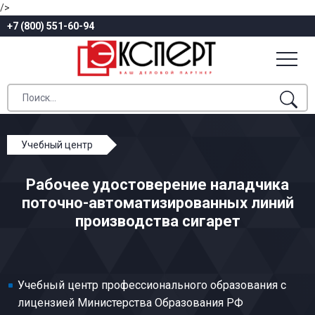
/>
+7 (800) 551-60-94
Учебный центр
Профессиональное обучение
Рабочее удостоверение наладчика
Табачно-махорочное и ферментационное
поточно-автоматизированных линий
производства
производства сигарет
Наладчик поточно-автоматизированных линий
производства сигарет
Учебный центр профессионального образования с
лицензией Министерства Образования РФ