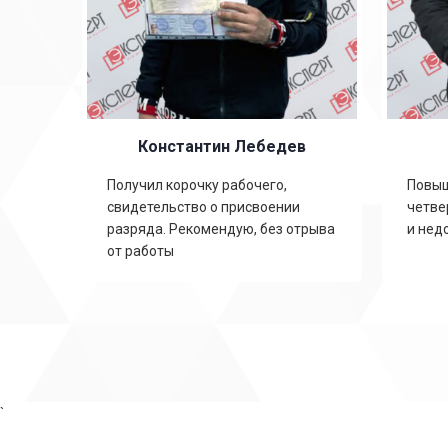
Константин Лебедев
ть
Получил корочку рабочего,
Повыш
свидетельство о присвоении
четве
,
разряда. Рекомендую, без отрыва
и нед
от работы
`