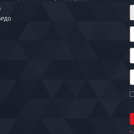
ы
 ФРДО
*