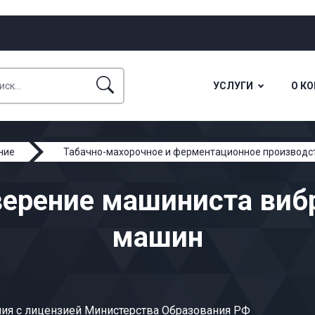
УСЛУГИ
О К
ние
Табачно-махорочное и ферментационное производс
верение машиниста виб
машин
ия с лицензией Министерства Образования РФ