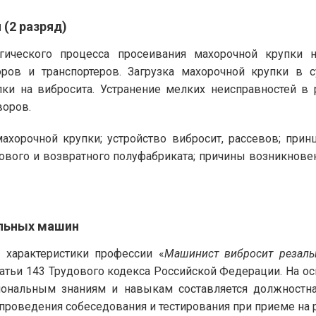
(2 разряд)
огического процесса просеивания махорочной крупки 
ов и транспортеров. Загрузка махорочной крупки в 
ки на вибросита. Устранение мелких неисправностей в 
воров.
хорочной крупки; устройство вибросит, рассевов; прин
ового и возвратного полуфабриката; причины возникновен
льных машин
характеристики профессии «
Машинист вибросит резал
татьи 143 Трудового кодекса Российской Федерации. На 
ональным знаниям и навыкам составляется должностна
проведения собеседования и тестирования при приеме на р