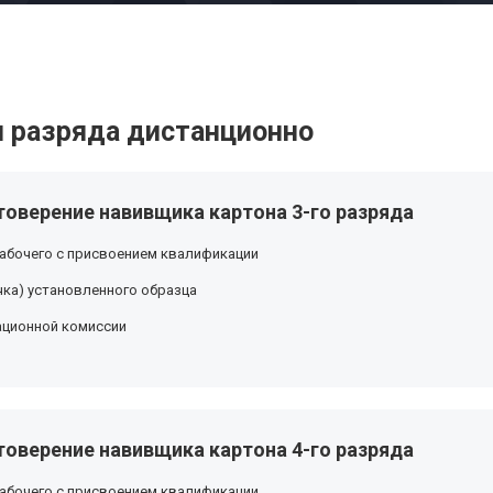
 разряда дистанционно
товерение навивщика картона 3-го разряда
абочего с присвоением квалификации
ка) установленного образца
ационной комиссии
товерение навивщика картона 4-го разряда
абочего с присвоением квалификации