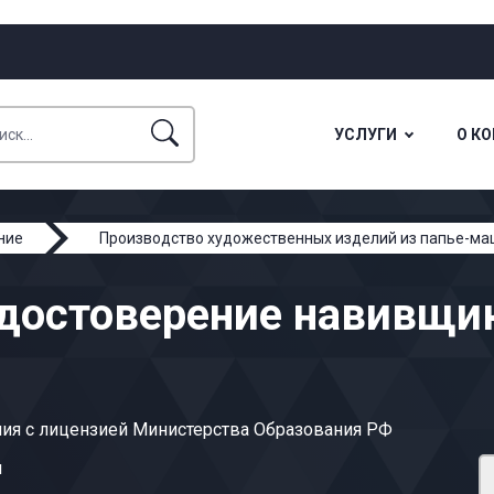
УСЛУГИ
О К
ние
Производство художественных изделий из папье-м
достоверение навивщик
ия с лицензией Министерства Образования РФ
ы