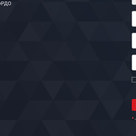
 ФРДО
*