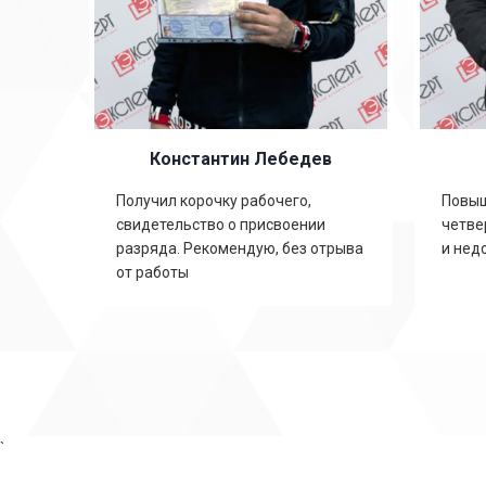
Константин Лебедев
ть
Получил корочку рабочего,
Повыш
свидетельство о присвоении
четве
,
разряда. Рекомендую, без отрыва
и нед
от работы
`