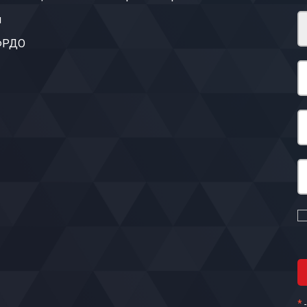
ы
 ФРДО
*