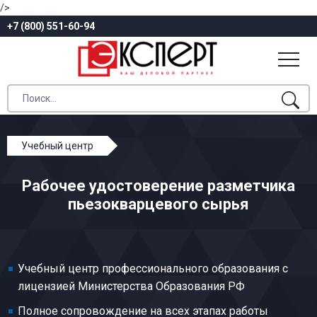
/>
+7 (800) 551-60-94
Учебный центр
Профессиональное обучение
Рабочее удостоверение разметчика
Пьезотехническое производство
пьезокварцевого сырья
Разметчик пьезокварцевого сырья
Учебный центр профессионального образования с
лицензией Министерства Образования РФ
Полное сопровождение на всех этапах работы