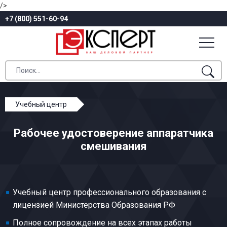
/>
+7 (800) 551-60-94
Учебный центр
Профессиональное обучение
Рабочее удостоверение аппаратчика
Общие профессии химических производств
смешивания
Аппаратчик смешивания
Учебный центр профессионального образования с
лицензией Министерства Образования РФ
Полное сопровождение на всех этапах работы