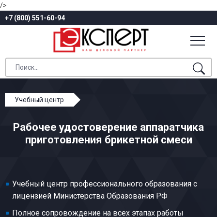
/>
+7 (800) 551-60-94
Учебный центр
Профессиональное обучение
Рабочее удостоверение аппаратчика
Общие профессии работ по обогащению,
приготовления брикетной смеси
агломерации, брикетированию
Аппаратчик приготовления брикетной смеси
Учебный центр профессионального образования с
лицензией Министерства Образования РФ
Полное сопровождение на всех этапах работы