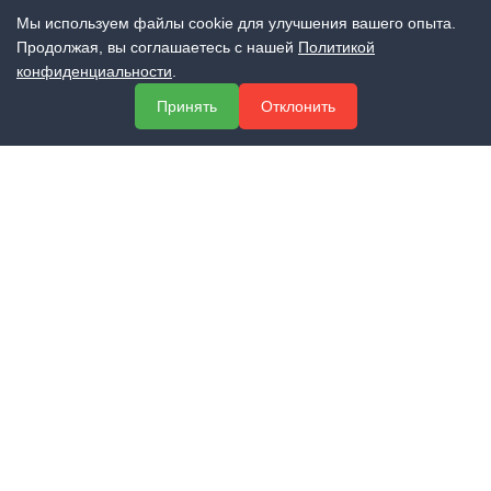
Мы используем файлы cookie для улучшения вашего опыта.
Продолжая, вы соглашаетесь с нашей
Политикой
конфиденциальности
.
МЕНЮ
Принять
Отклонить
О компании
Услуги
Полезная информация
Контакты
КОНТАКТЫ
+7 (800) 551-60-94
info@expert-2014.ru
195248, Санкт-Петербург, пр. Энергетиков 10, оф. 223