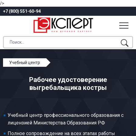
/>
+7 (800) 551-60-94
Учебный центр
Профессиональное обучение
Рабочее удостоверение
Общие профессии производства текстиля
выгребальщика костры
Выгребальщик костры
Учебный центр профессионального образования с
лицензией Министерства Образования РФ
Полное сопровождение на всех этапах работы