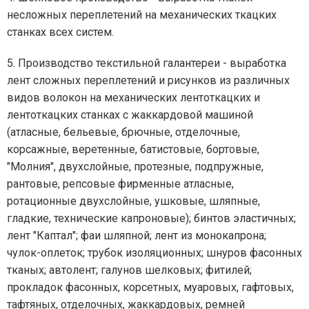
несложных переплетений на механических ткацких
станках всех систем.
5. Производство текстильной галантереи - выработка
лент сложных переплетений и рисунков из различных
видов волокон на механических лентоткацких и
лентоткацких станках с жаккардовой машиной
(атласные, бельевые, брючные, отделочные,
корсажные, веретенные, батистовые, бортовые,
"Молния", двухслойные, протезные, подпружные,
рантовые, репсовые фирменные атласные,
ротационные двухслойные, ушковые, шляпные,
гладкие, технические капроновые); бинтов эластичных;
лент "Каптал"; фаи шляпной; лент из монокапрона;
чулок-оплеток; трубок изоляционных; шнуров фасонных
тканых; автолент; галунов шелковых; фитилей;
прокладок фасонных, корсетных, муаровых, гафтовых,
тафтяных, отделочных, жаккардовых, ремней