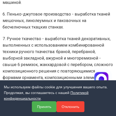
машиной.
6. Пенько-джутовое производство - выработка тканей
мешочных, линолеумных и паковочных на
бесчелночных ткацких станках.
7. Ручное ткачество - выработка тканей декоративных,
выполненных с использованием комбинированной
техники ручного ткачества: браной, перебраной,
выборной закладной, ажурной и многоремизной -
свыше 6 ремизок, жаккардовой с перебором, сложного
композиционного решения с повторяющимися
формами орнамента, композиционными элементами,
расположенными на отдельных полотнах, требующих
Мы используем файлы cookie для улучшения вашего опыта.
стыковки рисунка с цветовой гаммой в 5 - 10 цветов.
Продолжая, вы соглашаетесь с нашей
Политикой
конфиденциальности
.
8. Химическое производство - выработка лент
Принять
Отклонить
стеклянных марок КЛ-11, ЛЭС-0,08, тканей стеклянных
авиационных и типа Т-14, Э-30, 60, 80, радиотехнических,