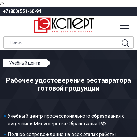
/>
+7 (800) 551-60-94
Учебный центр
Профессиональное обучение
Рабочее удостоверение реставратора
Общие профессии производства текстиля
готовой продукции
Реставратор готовой продукции
Учебный центр профессионального образования с
лицензией Министерства Образования РФ
Полное сопровождение на всех этапах работы