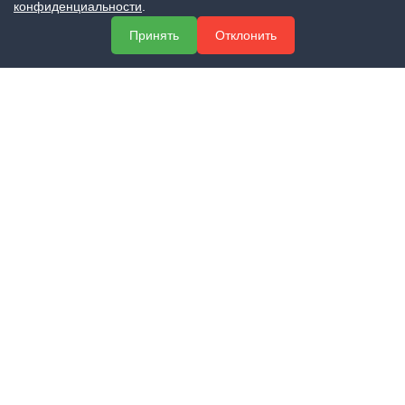
конфиденциальности
.
МЕНЮ
Принять
Отклонить
О компании
Услуги
Полезная информация
Контакты
КОНТАКТЫ
+7 (800) 551-60-94
info@expert-2014.ru
195248, Санкт-Петербург, пр. Энергетиков 10, оф. 223
ПОЛУЧИТЬ КОНСУЛЬТАЦИЮ