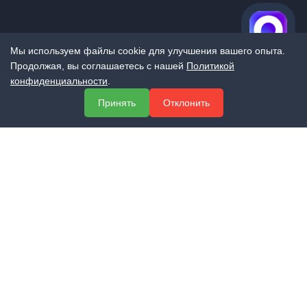
Мы используем файлы cookie для улучшения вашего опыта.
Продолжая, вы соглашаетесь с нашей
Политикой
конфиденциальности
.
МЕНЮ
Принять
Отклонить
О компании
Услуги
Полезная информация
Контакты
КОНТАКТЫ
+7 (800) 551-60-94
info@expert-2014.ru
195248, Санкт-Петербург, пр. Энергетиков 10, оф. 223