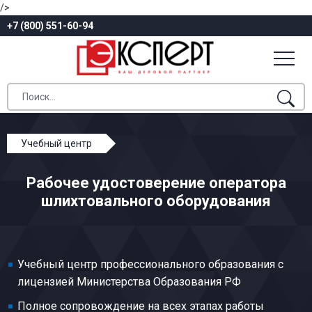
/>
+7 (800) 551-60-94
Учебный центр
Профессиональное обучение
Рабочее удостоверение оператора
Общие профессии производства текстиля
шлихтовального оборудования
Оператор шлихтовального оборудования
Учебный центр профессионального образования с
лицензией Министерства Образования РФ
Полное сопровождение на всех этапах работы