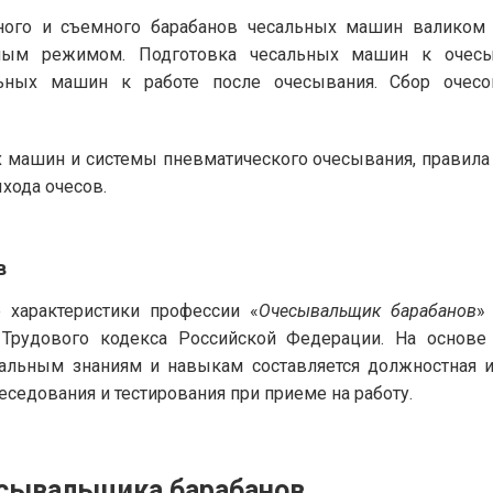
вного и съемного барабанов чесальных машин валиком
нным режимом. Подготовка чесальных машин к очесыв
альных машин к работе после очесывания. Сбор очес
машин и системы пневматического очесывания, правила э
хода очесов.
в
характеристики профессии «
Очесывальщик барабанов
»
 Трудового кодекса Российской Федерации. На основ
альным знаниям и навыкам составляется должностная и
седования и тестирования при приеме на работу.
есывальщика барабанов