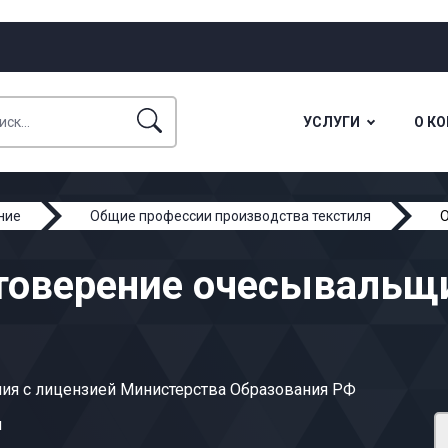
УСЛУГИ
О К
ние
Общие профессии производства текстиля
товерение очесывальщ
ия с лицензией Министерства Образования РФ
ы