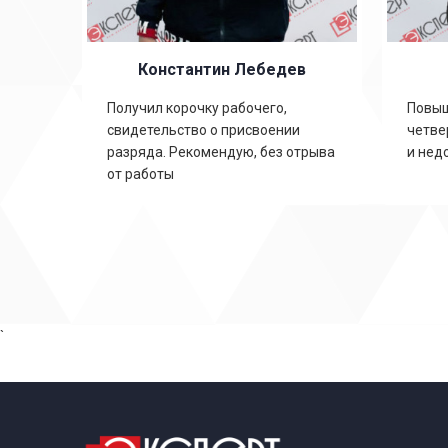
Константин Лебедев
ть
Получил корочку рабочего,
Повыш
свидетельство о присвоении
четве
,
разряда. Рекомендую, без отрыва
и нед
от работы
`