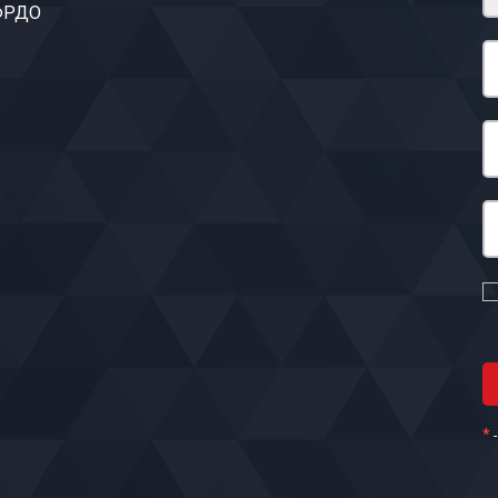
 ФРДО
*