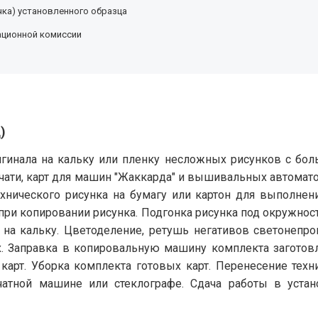
ка) установленного образца
ационной комиссии
)
ригинала на кальку или пленку несложных рисунков с б
чати, карт для машин "Жаккарда" и вышивальных автомат
хнического рисунка на бумагу или картон для выполнени
при копировании рисунка. Подгонка рисунка под окружност
на кальку. Цветоделение, ретушь негативов светонепро
их. Заправка в копировальную машину комплекта загото
арт. Уборка комплекта готовых карт. Перенесение техни
печатной машине или стеклографе. Сдача работы в уст