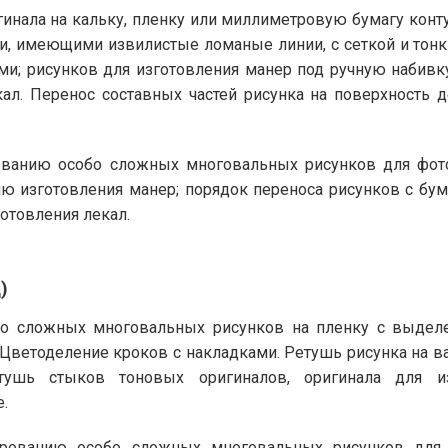
игинала на кальку, пленку или миллиметровую бумагу кон
и, имеющими извилистые ломаные линии, с сеткой и тонк
и; рисунков для изготовления манер под ручную набивку
ал. Перенос составных частей рисунка на поверхность 
анию особо сложных многовальных рисунков для фотом
ию изготовления манер; порядок переноса рисунков с бу
готовления лекал.
)
бо сложных многовальных рисунков на пленку с выделе
. Цветоделение кроков с накладками. Ретушь рисунка на в
тушь стыков тоновых оригиналов, оригинала для из
.
ованию особо сложных многовальных рисунков для ф