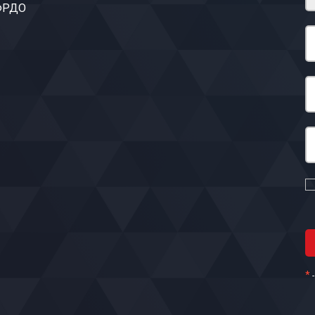
 ФРДО
*