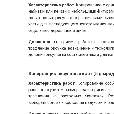
Характеристика работ
. Копирование с ор
набивки или печати с небольшими фигурам
полутоновых рисунков с различными сыпям
части для последующего изготовления лек
отдельные деревянные щиты.
Должен знать:
приемы работы по копиров
трафление рисунка; назначение и технолог
деления рисунка на составные части для из
Копировщик рисунков и карт (5 разряд
Характеристика работ
. Копирование осо
раппорта с учетом размера вала-оригинала
трафления на растровых монтажах. Ре
монораппортовых кроков на валу-оригинале
Должен знать:
приемы работы по копир