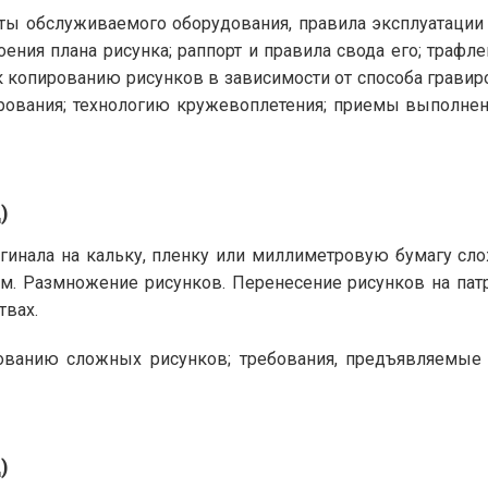
ты обслуживаемого оборудования, правила эксплуатации 
ения плана рисунка; раппорт и правила свода его; трафле
 копированию рисунков в зависимости от способа гравиров
ования; технологию кружевоплетения; приемы выполнения
)
игинала на кальку, пленку или миллиметровую бумагу с
м. Размножение рисунков. Перенесение рисунков на пат
твах.
ванию сложных рисунков; требования, предъявляемые 
)