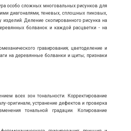
тура особо сложных многовальных рисунков для
ими диагоналями, теневых, сплошных пиковых,
 изделий. Деление скопированного рисунка на
деревянных болванок и каждой расцветки - на
еханического гравирования; цветоделение и
маги на деревянные болванки и щиты; признаки
нием всех зон тональности. Корректирование
алу-оригинале, устранение дефектов и проверка
менения тональной градации. Копирование
отомеханического гравирования; принцип и