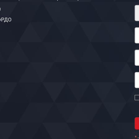
ы
 ФРДО
*