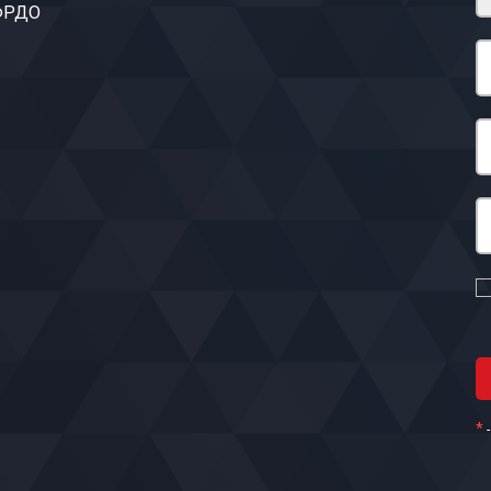
 ФРДО
*