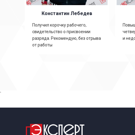
Константин Лебедев
ть
Получил корочку рабочего,
Повыш
свидетельство о присвоении
четве
,
разряда. Рекомендую, без отрыва
и нед
от работы
`