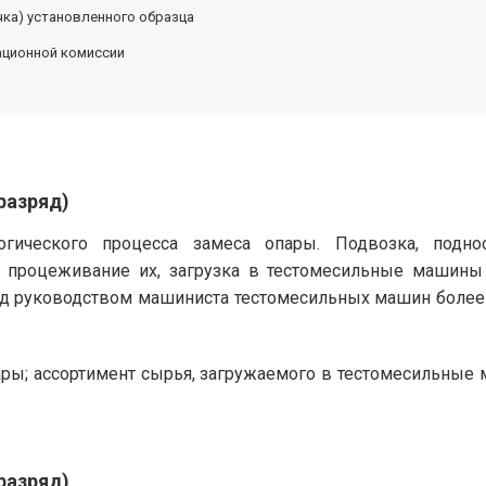
ка) установленного образца
ационной комиссии
разряд)
логического процесса замеса опары. Подвозка, под
 процеживание их, загрузка в тестомесильные машины
од руководством машиниста тестомесильных машин более 
ры; ассортимент сырья, загружаемого в тестомесильные 
разряд)