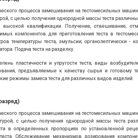
ического процесса замешивания на тестомесильных машин
урой, с целью получения однородной массы теста различны
высокой квалификации. Получение, отвешивание, отм
димых компонентов для приготовления теста в тестоме
ров температуры теста, эмульсии; органолептически - к
ора. Подача теста на разделку.
епень пластичности и упругости теста; виды возбудите
ования, предъявляемые к качеству сырья и готовому т
ские режимы замеса теста для различных видов изделий.
разряд)
ического процесса замешивания на тестомесильных машин
турой, с целью получения однородной массы теста разл
ста в определенных пропорциях по установленной рец
теста. Обслуживание механизмов дозирования компонен