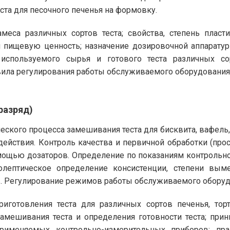
еста для песочного печенья на формовку.
меса различных сортов теста; свойства, степень пласти
и пищевую ценность; назначение дозировочной аппаратур
используемого сырья и готового теста различных сор
вила регулирования работы обслуживаемого оборудования
разряд)
ческого процесса замешивания теста для бисквита, вафель
ействия. Контроль качества и первичной обработки (про
мощью дозаторов. Определение по показаниям контрольно
олептическое определение консистенции, степени выме
тв. Регулирование режимов работы обслуживаемого оборуд
иготовления теста для различных сортов печенья, торт
замешивания теста и определения готовности теста; пр
применяемых контрольно-измерительных приборов; пр