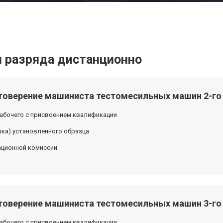
 разряда дистанционно
товерение машиниста тестомесильных машин 2-го
абочего с присвоением квалификации
ка) установленного образца
ационной комиссии
товерение машиниста тестомесильных машин 3-го
абочего с присвоением квалификации