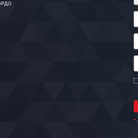
 ФРДО
*