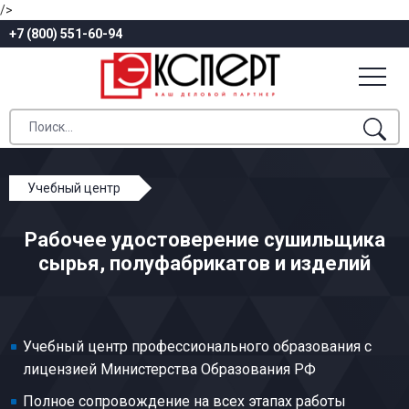
/>
+7 (800) 551-60-94
Учебный центр
Профессиональное обучение
Рабочее удостоверение сушильщика
Общие профессии производств легкой
сырья, полуфабрикатов и изделий
промышленности
Сушильщик сырья, полуфабрикатов и изделий
Учебный центр профессионального образования с
лицензией Министерства Образования РФ
Полное сопровождение на всех этапах работы