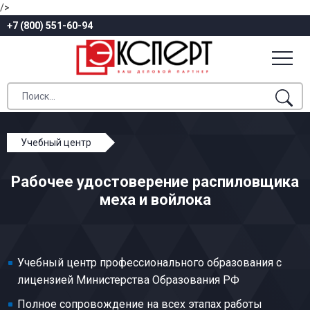
/>
+7 (800) 551-60-94
Учебный центр
Профессиональное обучение
Рабочее удостоверение распиловщика
Общие профессии производств легкой
меха и войлока
промышленности
Распиловщик меха и войлока
Учебный центр профессионального образования с
лицензией Министерства Образования РФ
Полное сопровождение на всех этапах работы