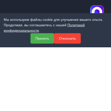
Мы используем файлы cookie для улучшения вашего опыта.
Продолжая, вы соглашаетесь с нашей
Политикой
конфиденциальности
.
МЕНЮ
Принять
Отклонить
О компании
Услуги
Полезная информация
Контакты
КОНТАКТЫ
+7 (800) 551-60-94
info@expert-2014.ru
195248, Санкт-Петербург, пр. Энергетиков 10, оф. 223