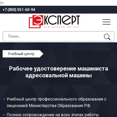
/>
+7 (800) 551-60-94
Учебный центр
Профессиональное обучение
Рабочее удостоверение машиниста
Общие профессии полиграфического производства
адресовальной машины
Машинист адресовальной машины
Учебный центр профессионального образования с
лицензией Министерства Образования РФ
Полное сопровождение на всех этапах работы