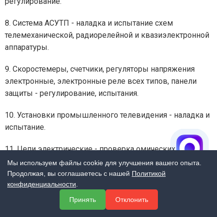
регулирование.
8. Система АСУТП - наладка и испытание схем
телемеханической, радиорелейной и квазиэлектронной
аппаратуры.
9. Скоростемеры, счетчики, регуляторы напряжения
электронные, электронные реле всех типов, панели
защиты - регулирование, испытания.
10. Установки промышленного телевидения - наладка и
испытание.
11. Цепи электрические - проверка омических
сопротивлений.
Мы используем файлы cookie для улучшения вашего опыта.
Продолжая, вы соглашаетесь с нашей
Политикой
12. Электродвигатели тяговые: вспомогательные
конфиденциальности
.
электрические машины, электрические аппараты и
Принять
Отклонить
электрические приборы - испытание, балансировка,