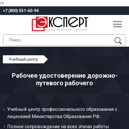
/>
+7 (800) 551-60-94
Учебный центр
Профессиональное обучение
Рабочее удостоверение дорожно-
Общие профессии горных и горнокапитальных работ
путевого рабочего
Дорожно-путевой рабочий
Учебный центр профессионального образования с
лицензией Министерства Образования РФ
Полное сопровождение на всех этапах работы