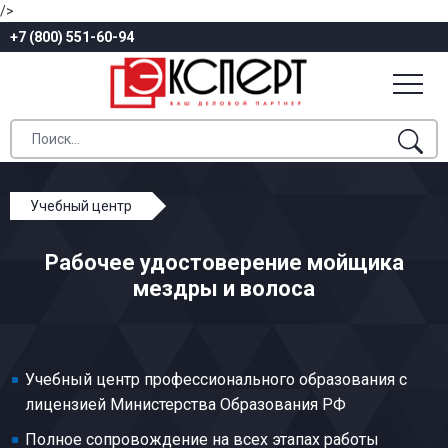
/>
+7 (800) 551-60-94
Учебный центр
Профессиональное обучение
Рабочее удостоверение мойщика
Меховое производство
мездры и волоса
Мойщик мездры и волоса
Учебный центр профессионального образования с
лицензией Министерства Образования РФ
Полное сопровождение на всех этапах работы