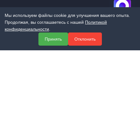
Мы используем файлы cookie для улучшения вашего опыта.
Продолжая, вы соглашаетесь с нашей
Политикой
конфиденциальности
.
МЕНЮ
Принять
Отклонить
О компании
Услуги
Полезная информация
Контакты
КОНТАКТЫ
+7 (800) 551-60-94
info@expert-2014.ru
195248, Санкт-Петербург, пр. Энергетиков 10, оф. 223