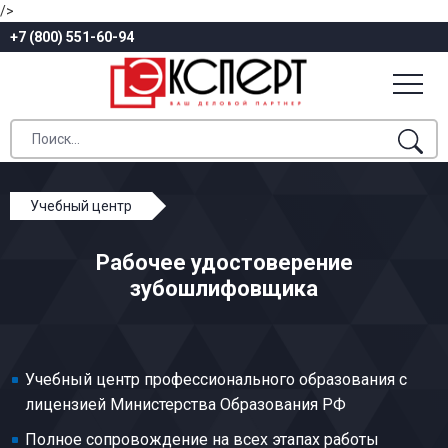
/>
+7 (800) 551-60-94
Учебный центр
Профессиональное обучение
Рабочее удостоверение
Механическая обработка металлов и других
зубошлифовщика
материалов
Зубошлифовщик
Учебный центр профессионального образования с
лицензией Министерства Образования РФ
Полное сопровождение на всех этапах работы