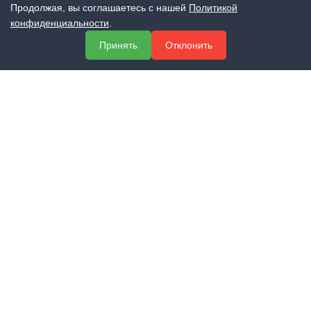
Продолжая, вы соглашаетесь с нашей
Политикой
конфиденциальности
.
МЕНЮ
Принять
Отклонить
О компании
Услуги
Полезная информация
Контакты
КОНТАКТЫ
+7 (800) 551-60-94
info@expert-2014.ru
195248, Санкт-Петербург, пр. Энергетиков 10, оф. 223