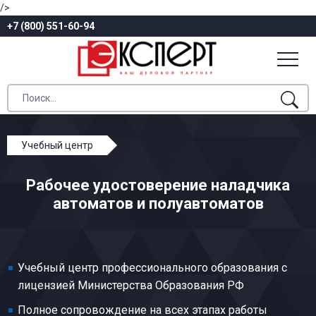
/>
+7 (800) 551-60-94
Учебный центр
Профессиональное обучение
Рабочее удостоверение наладчика
Механическая обработка металлов и других
автоматов и полуавтоматов
материалов
Наладчик автоматов и полуавтоматов
Учебный центр профессионального образования с
лицензией Министерства Образования РФ
Полное сопровождение на всех этапах работы