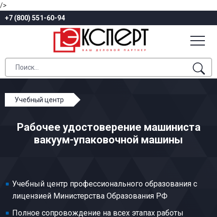
/>
+7 (800) 551-60-94
Учебный центр
Профессиональное обучение
Рабочее удостоверение машиниста
Маслодельное, сыродельное и молочное
вакуум-упаковочной машины
производства
Машинист вакуум-упаковочной машины
Учебный центр профессионального образования с
лицензией Министерства Образования РФ
Полное сопровождение на всех этапах работы