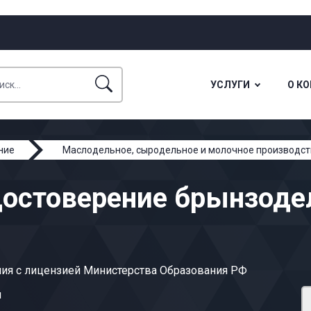
УСЛУГИ
О К
ние
Маслодельное, сыродельное и молочное производст
достоверение брынзоде
ия с лицензией Министерства Образования РФ
ы