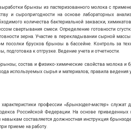
 выработки брынзы из пастеризованного молока с примене
ству и сыропригодности на основе лабораторных анали
бходимого количества бактериальной закваски, химикато
ессом свертывания смеси. Определение готовности сгустк
товности зерна. Участие в перекладывании сырной массы
ом посолки брусков брынзы в бассейне. Контроль за тех
, подготовка к отгрузке. Ведение учета и отчетности.
рынзы; состав и физико-химические свойства молока и б
ода используемых сырья и материалов; правила ведения уч
характеристики профессии «
Брынзодел-мастер
» служат 
 кодекса Российской Федерации. На основе приведенны
 навыкам составляется должностная инструкция брынзоде
ри приеме на работу.