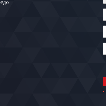
 ФРДО
*