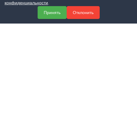
конфиденциальности
.
МЕНЮ
Принять
Отклонить
О компании
Услуги
Полезная информация
Контакты
КОНТАКТЫ
+7 (800) 551-60-94
info@expert-2014.ru
195248, Санкт-Петербург, пр. Энергетиков 10, оф. 223
ПОЛУЧИТЬ КОНСУЛЬТАЦИЮ