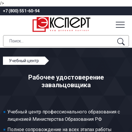
/>
+7 (800) 551-60-94
Учебный центр
Профессиональное обучение
Рабочее удостоверение
Котельные, холодноштамповочные, волочильные и
завальцовщика
давильные работы
Завальцовщик
Учебный центр профессионального образования с
лицензией Министерства Образования РФ
Полное сопровождение на всех этапах работы