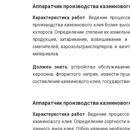
Аппаратчик производства казеинового
Характеристика работ
. Ведение процесс
производства казеинового клея более высо
купороса. Определение степени их измельч
продукции, затаривание, взвешивание и
смесителей, аэрозольтранспортеров и вен
материалов.
Должен знать:
устройство обслуживаемог
керосина, фтористого натрия, извести-пу
составления казеинового клея; государств
Аппаратчик производства казеинового
Характеристика работ
. Ведение процесса
казеинового клея. Определение сортности 
данного вида клея. Отбор казеина необходи