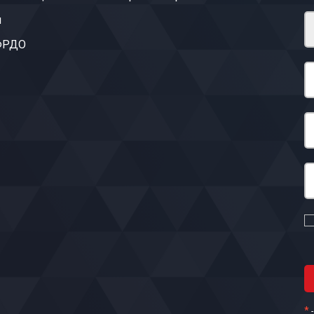
ы
 ФРДО
*