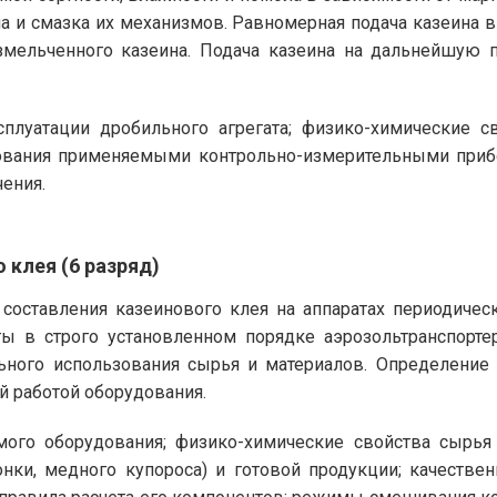
а и смазка их механизмов. Равномерная подача казеина 
змельченного казеина. Подача казеина на дальнейшую 
плуатации дробильного агрегата; физико-химические с
ьзования применяемыми контрольно-измерительными приб
чения.
 клея (6 разряд)
 составления казеинового клея на аппаратах периодичес
ты в строго установленном порядке аэрозольтранспорт
ьного использования сырья и материалов. Определение
й работой оборудования.
го оборудования; физико-химические свойства сырья д
онки, медного купороса) и готовой продукции; качестве