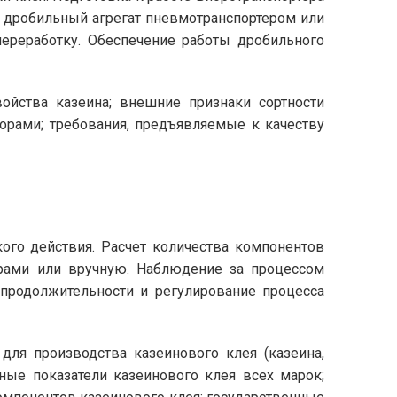
в дробильный агрегат пневмотранспортером или
переработку. Обеспечение работы дробильного
войства казеина; внешние признаки сортности
орами; требования, предъявляемые к качеству
кого действия. Расчет количества компонентов
ерами или вручную. Наблюдение за процессом
 продолжительности и регулирование процесса
ля производства казеинового клея (казеина,
нные показатели казеинового клея всех марок;