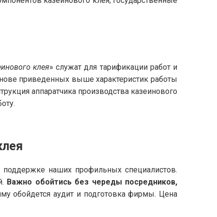
омпонентов казеинового клея; государственные
еинового клея
» служат для тарификации работ и
основе приведенных выше характеристик работы
трукция аппаратчика производства казеинового
оту.
клея
и поддержке наших профильных специалистов.
й.
Важно обойтись без череды посредников,
умму обойдется аудит и подготовка фирмы. Цена