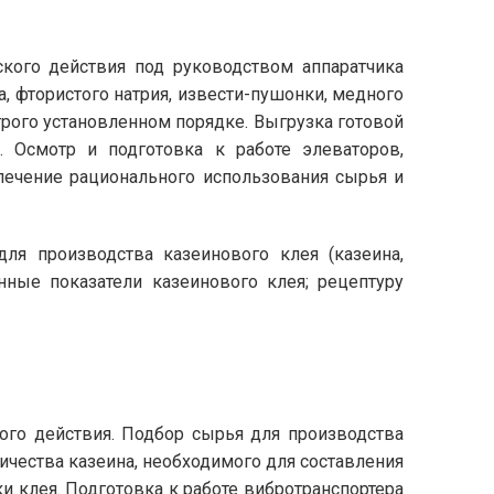
ского действия под руководством аппаратчика
, фтористого натрия, извести-пушонки, медного
трого установленном порядке. Выгрузка готовой
. Осмотр и подготовка к работе элеваторов,
спечение рационального использования сырья и
ля производства казеинового клея (казеина,
енные показатели казеинового клея; рецептуру
кого действия. Подбор сырья для производства
ичества казеина, необходимого для составления
и клея. Подготовка к работе вибротранспортера