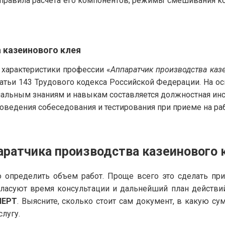
 правила расчета его компонентов; режимы смешивания к
 казеинового клея
арактеристики профессии «
Аппаратчик производства каз
татьи 143 Трудового кодекса Российской Федерации. На 
альным знаниям и навыкам составляется должностная инс
оведения собеседования и тестирования при приеме на раб
аратчика производства казеинового 
 определить объем работ. Проще всего это сделать пр
гласуют время консультации и дальнейший план действи
ПЕРТ
. Выясните, сколько стоит сам документ, в какую с
слугу.