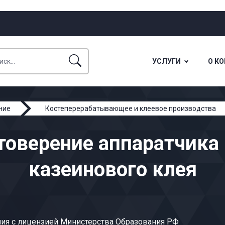
УСЛУГИ
О К
ние
Костеперерабатывающее и клеевое производства
товерение аппаратчика
казеинового клея
ия с лицензией Министерства Образования РФ