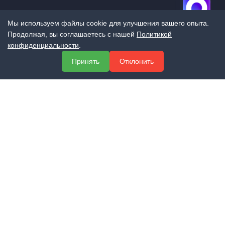
Мы используем файлы cookie для улучшения вашего опыта.
Продолжая, вы соглашаетесь с нашей
Политикой
конфиденциальности
.
МЕНЮ
Принять
Отклонить
О компании
Услуги
Полезная информация
Контакты
КОНТАКТЫ
+7 (800) 551-60-94
info@expert-2014.ru
195248, Санкт-Петербург, пр. Энергетиков 10, оф. 223