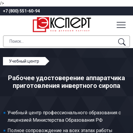
/>
+7 (800) 551-60-94
Учебный центр
Профессиональное обучение
Рабочее удостоверение аппаратчика
Кондитерское производство
приготовления инвертного сиропа
Аппаратчик приготовления инвертного сиропа
Учебный центр профессионального образования с
лицензией Министерства Образования РФ
Полное сопровождение на всех этапах работы