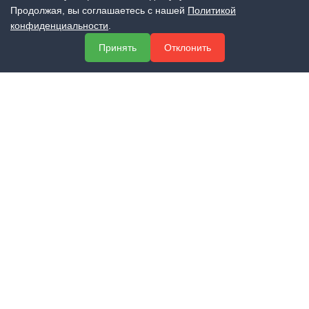
Продолжая, вы соглашаетесь с нашей
Политикой
конфиденциальности
.
МЕНЮ
Принять
Отклонить
О компании
Услуги
Полезная информация
Контакты
КОНТАКТЫ
+7 (800) 551-60-94
info@expert-2014.ru
195248, Санкт-Петербург, пр. Энергетиков 10, оф. 223