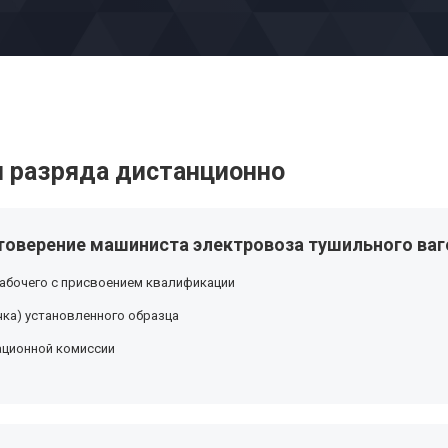
 разряда дистанционно
товерение машиниста электровоза тушильного ваго
абочего с присвоением квалификации
ка) установленного образца
ационной комиссии