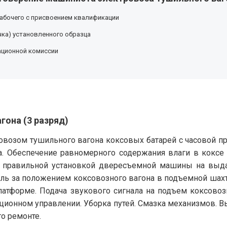
абочего с присвоением квалификации
ка) установленного образца
ационной комиссии
гона (3 разряд)
ровозом тушильного вагона коксовых батарей с часовой п
са. Обеспечение равномерного содержания влаги в коксе
, правильной установкой двересъемной машины на выда
ль за положением коксовозного вагона в подъемной шахт
латформе. Подача звукового сигнала на подъем коксовоз
ционном управлении. Уборка путей. Смазка механизмов. В
о ремонте.