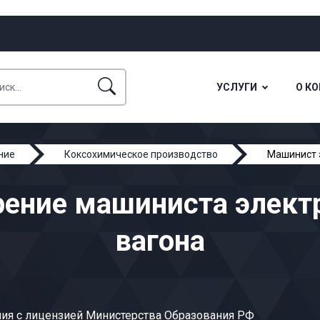
УСЛУГИ
О К
ние
Коксохимическое производство
Машинист 
рение машиниста элект
вагона
ия с лицензией Министерства Образования РФ