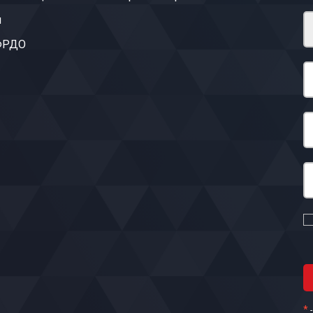
ы
 ФРДО
*