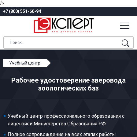
/>
+7 (800) 551-60-94
Учебный центр
Профессиональное обучение
Рабочее удостоверение зверовода
Киностудии и предприятия, организации
зоологических баз
телевидения и радиовещания
Зверовод зоологических баз
Учебный центр профессионального образования с
лицензией Министерства Образования РФ
Полное сопровождение на всех этапах работы