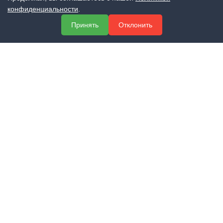
конфиденциальности
.
МЕНЮ
Принять
Отклонить
О компании
Услуги
Полезная информация
Контакты
КОНТАКТЫ
+7 (800) 551-60-94
info@expert-2014.ru
195248, Санкт-Петербург, пр. Энергетиков 10, оф. 223
ПОЛУЧИТЬ КОНСУЛЬТАЦИЮ