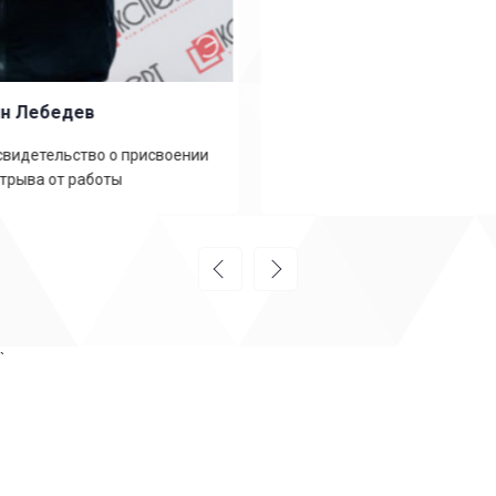
Петр
Повышение разряда с третьего на четвертый
дистанционно. Быстро и недорого
`