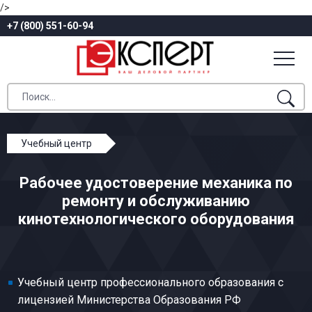
/>
+7 (800) 551-60-94
Учебный центр
Профессиональное обучение
Рабочее удостоверение механика по
Киностудии и предприятия, организации
ремонту и обслуживанию
телевидения и радиовещания
кинотехнологического оборудования
Механик по ремонту и обслуживанию
кинотехнологического оборудования
Учебный центр профессионального образования с
лицензией Министерства Образования РФ