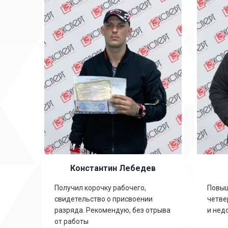
Константин Лебедев
ть
Получил корочку рабочего,
Повыш
свидетельство о присвоении
четве
,
разряда. Рекомендую, без отрыва
и нед
от работы