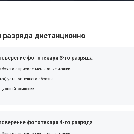
 разряда дистанционно
товерение фототекаря 3-го разряда
абочего с присвоением квалификации
ка) установленного образца
ационной комиссии
товерение фототекаря 4-го разряда
абочего с присвоением квалификации