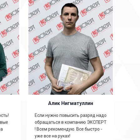
Полу
рабоч
офиц
Алик Нигматуллин
сть!
Если нужно повысить разряд надо
овые
обращаться в компанию ЭКСПЕРТ
на
! Всем рекомендую. Все быстро -
уже все на руках!