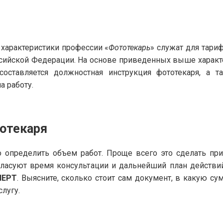
арактеристики профессии «
Фототекарь
» служат для тари
оссийской Федерации. На основе приведенных выше харак
оставляется должностная инструкция фототекаря, а 
а работу.
тотекаря
 определить объем работ. Проще всего это сделать пр
гласуют время консультации и дальнейший план действи
ПЕРТ
. Выясните, сколько стоит сам документ, в какую с
слугу.