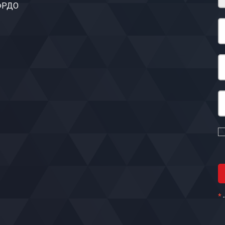
 ФРДО
*