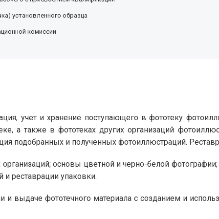
ка) установленного образца
ационной комиссии
зация, учет и хранение поступающего в фототеку фотои
еке, а также в фототеках других организаций фотоиллю
ация подобранных и полученных фотоиллюстраций. Реставр
организаций; основы цветной и черно-белой фотографии; 
й и реставрации упаковки.
нии и выдаче фототечного материала с созданием и испол