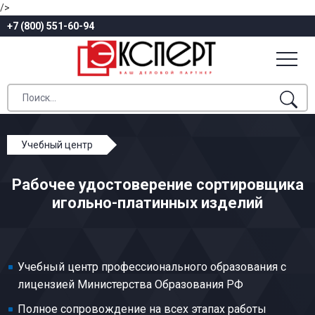
/>
+7 (800) 551-60-94
Учебный центр
Профессиональное обучение
Рабочее удостоверение сортировщика
Игольное производство
игольно-платинных изделий
Сортировщик игольно-платинных изделий
Учебный центр профессионального образования с
лицензией Министерства Образования РФ
Полное сопровождение на всех этапах работы