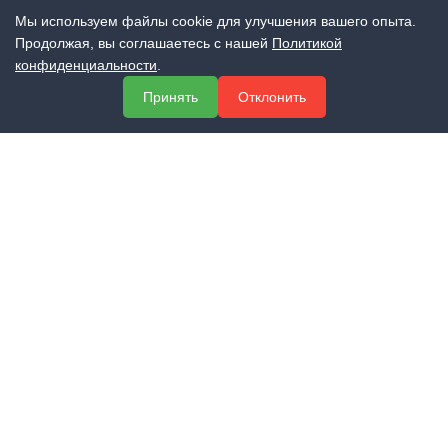
Мы используем файлы cookie для улучшения вашего опыта.
Продолжая, вы соглашаетесь с нашей
Политикой
конфиденциальности
.
МЕНЮ
Принять
Отклонить
О компании
Услуги
Полезная информация
Контакты
КОНТАКТЫ
+7 (800) 551-60-94
info@expert-2014.ru
195248, Санкт-Петербург, пр. Энергетиков 10, оф. 223