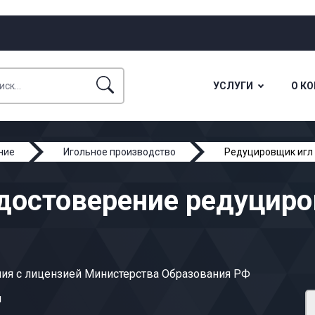
УСЛУГИ
О К
ние
Игольное производство
Редуцировщик игл
достоверение редуцир
ия с лицензией Министерства Образования РФ
ы