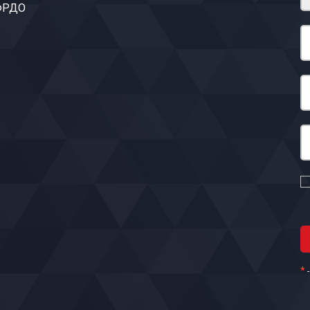
 ФРДО
*