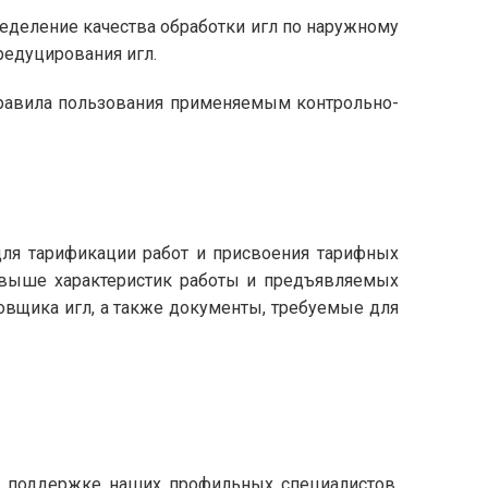
ределение качества обработки игл по наружному
редуцирования игл.
правила пользования применяемым контрольно-
для тарификации работ и присвоения тарифных
х выше характеристик работы и предъявляемых
вщика игл, а также документы, требуемые для
и поддержке наших профильных специалистов.