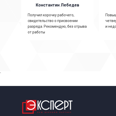
Константин Лебедев
ть
Получил корочку рабочего,
Повыш
свидетельство о присвоении
четве
,
разряда. Рекомендую, без отрыва
и нед
от работы
`