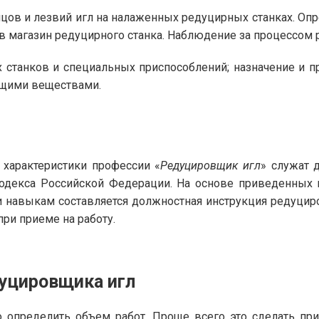
нцов и лезвий игл на налаженных редуцирных станках. Оп
л в магазин редуцирного станка. Наблюдение за процессом 
станков и специальных приспособлений; назначение и 
щими веществами.
характеристики профессии «
Редуцировщик игл
» служат 
 кодекса Российской Федерации. На основе приведенны
 навыкам составляется должностная инструкция редуциро
ри приеме на работу.
дуцировщика игл
 определить объем работ. Проще всего это сделать пр