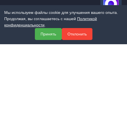
Мы используем файлы cookie для улучшения вашего опыта.
Продолжая, вы соглашаетесь с нашей
Политикой
конфиденциальности
.
МЕНЮ
Принять
Отклонить
О компании
Услуги
Полезная информация
Контакты
КОНТАКТЫ
+7 (800) 551-60-94
info@expert-2014.ru
195248, Санкт-Петербург, пр. Энергетиков 10, оф. 223