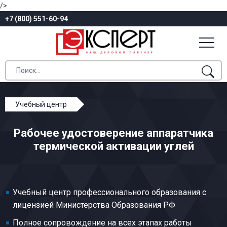
/>
+7 (800) 551-60-94
Учебный центр
Профессиональное обучение
Рабочее удостоверение аппаратчика
Гидролизное производство и переработка
термической активации углей
сульфитных щелоков
Аппаратчик термической активации углей
Учебный центр профессионального образования с
лицензией Министерства Образования РФ
Полное сопровождение на всех этапах работы